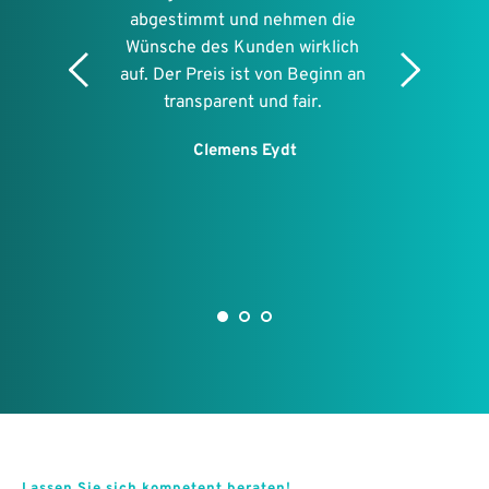
Anlage umfasst einen 
Volleinspeiser sowie eine 
Überschussanlage. 
Hierbei koordinierte Herr Fink den 
Anmeldeprozess inkl. 
Kaskadenmessung und brachte die 
Hauptverteilung auf den neusten 
Stand. Danke.
Steffi P.